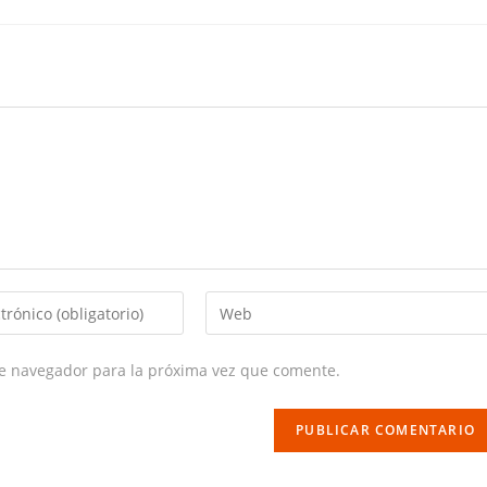
Enter
your
website
te navegador para la próxima vez que comente.
URL
(optional)