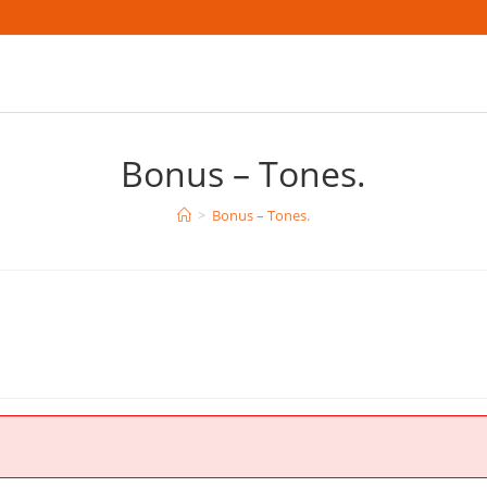
Bonus – Tones.
>
Bonus – Tones.