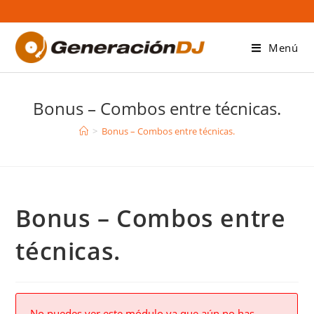
Saltar
al
contenido
Menú
Bonus – Combos entre técnicas.
>
Bonus – Combos entre técnicas.
Bonus – Combos entre
técnicas.
No puedes ver este módulo ya que aún no has