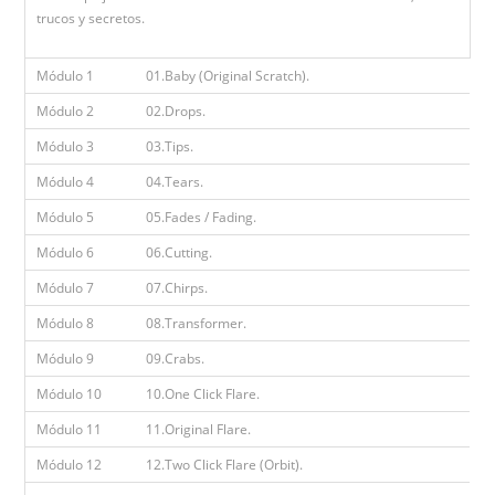
trucos y secretos.
Módulo 1
01.Baby (Original Scratch).
Módulo 2
02.Drops.
Módulo 3
03.Tips.
Módulo 4
04.Tears.
Módulo 5
05.Fades / Fading.
Módulo 6
06.Cutting.
Módulo 7
07.Chirps.
Módulo 8
08.Transformer.
Módulo 9
09.Crabs.
Módulo 10
10.One Click Flare.
Módulo 11
11.Original Flare.
Módulo 12
12.Two Click Flare (Orbit).