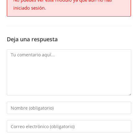
iniciado sesión.
Deja una respuesta
Comment
Enter
your
name
Enter
or
your
username