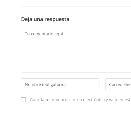
Deja una respuesta
Comment
Enter
Enter
your
your
name
email
Guarda mi nombre, correo electrónico y web en es
or
username