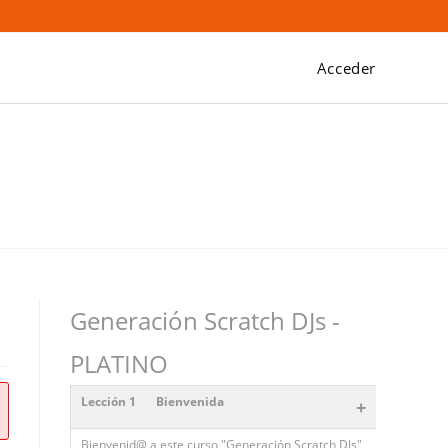
Acceder
Generación Scratch DJs -
PLATINO
Lección 1
Bienvenida
+
Bienvenid@ a este curso "Generación Scratch DJs"