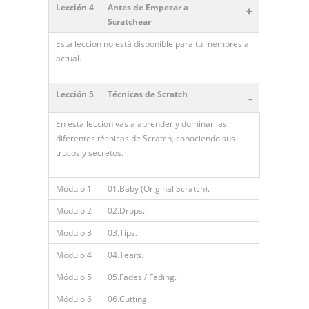
Lección 4
Antes de Empezar a
+
Scratchear
Esta lección no está disponible para tu membresía
actual.
Lección 5
Técnicas de Scratch
-
En esta lección vas a aprender y dominar las
diferentes técnicas de Scratch, conociendo sus
trucos y secretos.
Módulo 1
01.Baby (Original Scratch).
Módulo 2
02.Drops.
Módulo 3
03.Tips.
Módulo 4
04.Tears.
Módulo 5
05.Fades / Fading.
Módulo 6
06.Cutting.