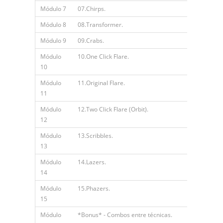
Módulo 7
07.Chirps.
Módulo 8
08.Transformer.
Módulo 9
09.Crabs.
Módulo
10.One Click Flare.
10
Módulo
11.Original Flare.
11
Módulo
12.Two Click Flare (Orbit).
12
Módulo
13.Scribbles.
13
Módulo
14.Lazers.
14
Módulo
15.Phazers.
15
Módulo
*Bonus* - Combos entre técnicas.