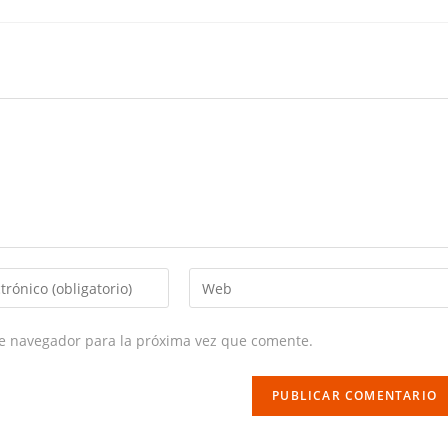
Enter
your
website
te navegador para la próxima vez que comente.
URL
(optional)