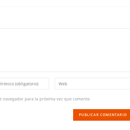
Enter
your
website
te navegador para la próxima vez que comente.
URL
(optional)