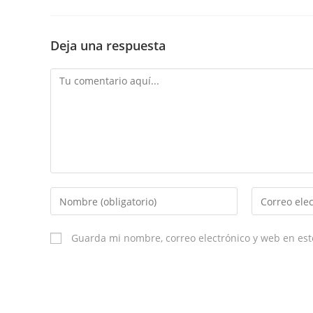
Deja una respuesta
Comment
Enter
Enter
your
your
name
email
Guarda mi nombre, correo electrónico y web en es
or
username