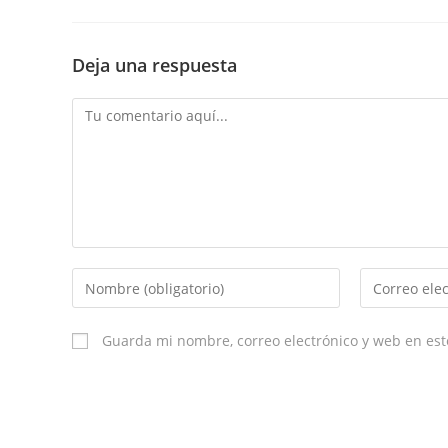
Deja una respuesta
Comment
Enter
Enter
your
your
name
email
Guarda mi nombre, correo electrónico y web en es
or
username