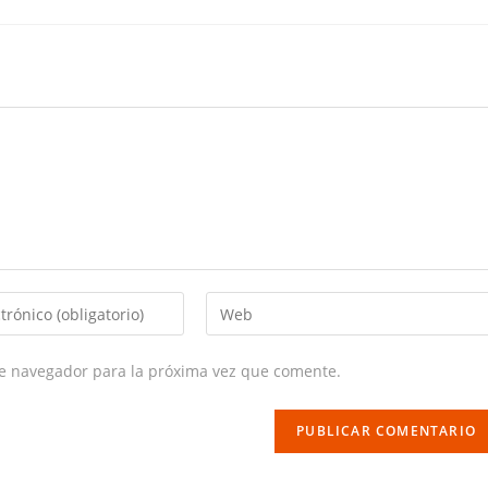
Enter
your
website
te navegador para la próxima vez que comente.
URL
(optional)