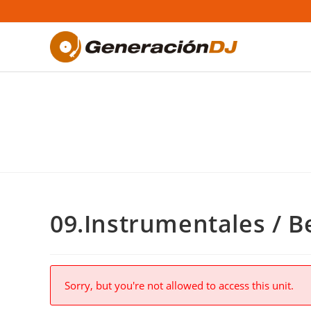
Saltar
al
contenido
09.Instrumentales / B
Sorry, but you're not allowed to access this unit.