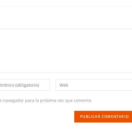
Enter
your
website
te navegador para la próxima vez que comente.
URL
(optional)