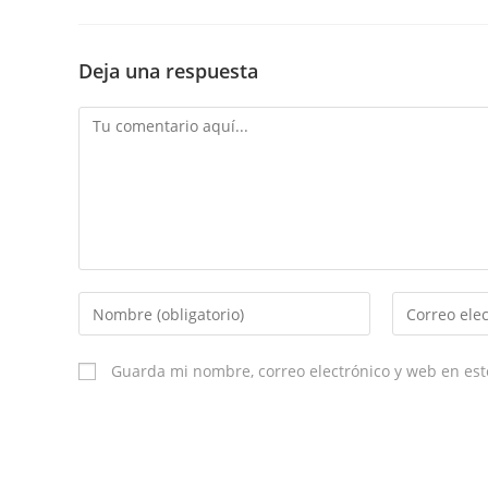
Deja una respuesta
Comment
Enter
Enter
your
your
name
email
Guarda mi nombre, correo electrónico y web en es
or
username