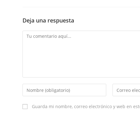
Deja una respuesta
Comment
Enter
Enter
your
your
name
email
Guarda mi nombre, correo electrónico y web en es
or
username