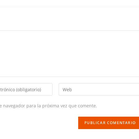
Enter
your
website
te navegador para la próxima vez que comente.
URL
(optional)