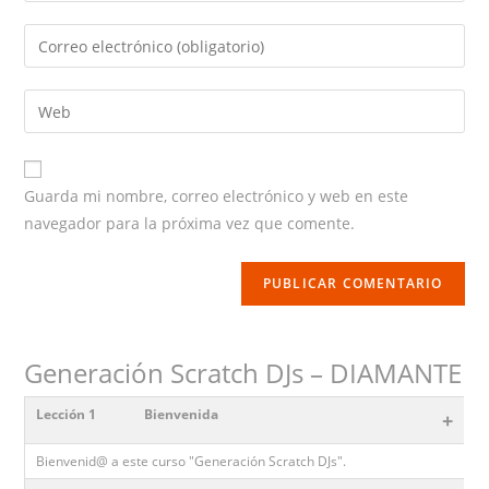
name
Enter
or
your
username
email
Enter
your
website
URL
Guarda mi nombre, correo electrónico y web en este
(optional)
navegador para la próxima vez que comente.
Generación Scratch DJs – DIAMANTE
Lección 1
Bienvenida
+
Bienvenid@ a este curso "Generación Scratch DJs".