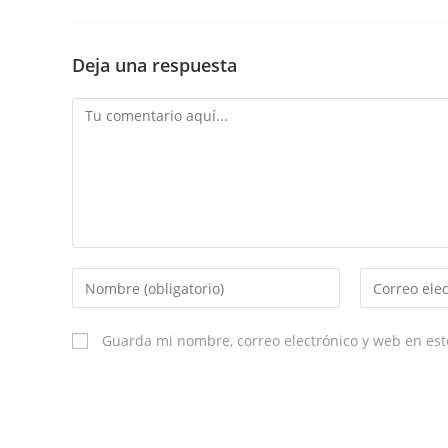
Deja una respuesta
Comment
Enter
Enter
your
your
name
email
Guarda mi nombre, correo electrónico y web en es
or
username