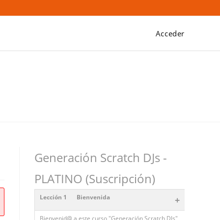
Acceder
Generación Scratch DJs -
PLATINO (Suscripción)
Lección 1
Bienvenida
+
Bienvenid@ a este curso "Generación Scratch DJs"