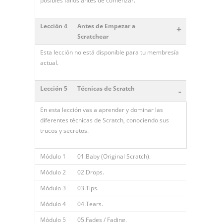
posibles fallos antes de comenzar.
Lección 4
Antes de Empezar a
+
Scratchear
Esta lección no está disponible para tu membresía
actual.
Lección 5
Técnicas de Scratch
-
En esta lección vas a aprender y dominar las
diferentes técnicas de Scratch, conociendo sus
trucos y secretos.
Módulo 1
01.Baby (Original Scratch).
Módulo 2
02.Drops.
Módulo 3
03.Tips.
Módulo 4
04.Tears.
Módulo 5
05.Fades / Fading.