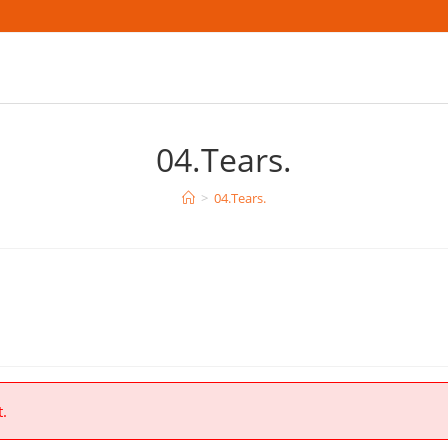
04.Tears.
>
04.Tears.
t.