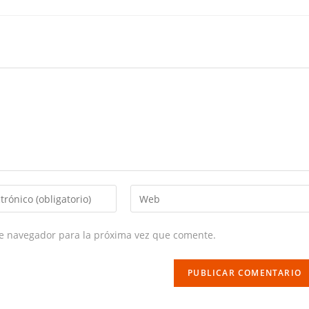
Enter
your
website
te navegador para la próxima vez que comente.
URL
(optional)