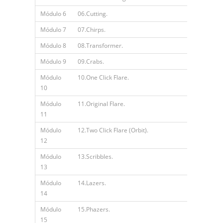
Módulo 6
06.Cutting.
Módulo 7
07.Chirps.
Módulo 8
08.Transformer.
Módulo 9
09.Crabs.
Módulo
10.One Click Flare.
10
Módulo
11.Original Flare.
11
Módulo
12.Two Click Flare (Orbit).
12
Módulo
13.Scribbles.
13
Módulo
14.Lazers.
14
Módulo
15.Phazers.
15