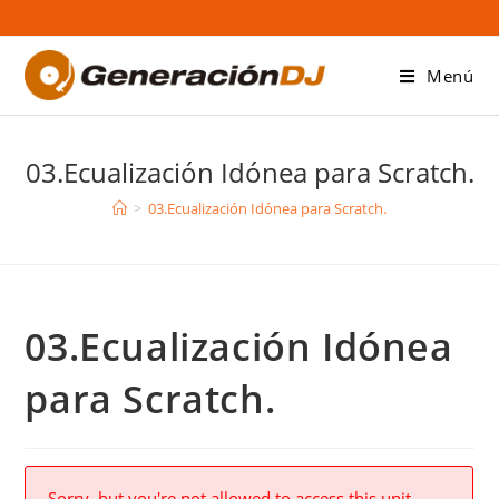
Saltar
al
contenido
Menú
03.Ecualización Idónea para Scratch.
>
03.Ecualización Idónea para Scratch.
03.Ecualización Idónea
para Scratch.
Sorry, but you're not allowed to access this unit.