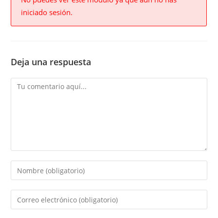
iniciado sesión.
Deja una respuesta
Comment
Enter
your
name
Enter
or
your
username