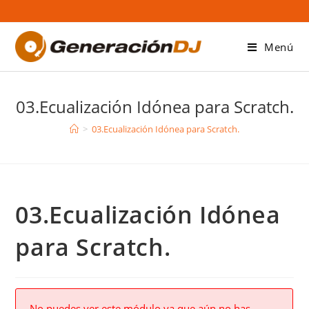
Saltar
al
contenido
Menú
03.Ecualización Idónea para Scratch.
>
03.Ecualización Idónea para Scratch.
03.Ecualización Idónea
para Scratch.
No puedes ver este módulo ya que aún no has