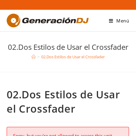
Saltar
al
contenido
Menú
02.Dos Estilos de Usar el Crossfader
>
02.Dos Estilos de Usar el Crossfader
02.Dos Estilos de Usar
el Crossfader
Sorry, but you're not allowed to access this unit.