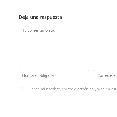
Deja una respuesta
Comment
Enter
Enter
your
your
name
email
Guarda mi nombre, correo electrónico y web en es
or
username