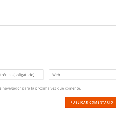
Enter
your
website
te navegador para la próxima vez que comente.
URL
(optional)