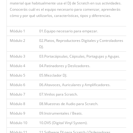
material que habitualmente usa el DJ de Scratch en sus actividades.
Conocerás cuál es el equipo necesario para comenzar, aprenderás
cómo y por qué utilizarlos, características, tipos y diferencias.
Módulo 1
01.Equipo necesario para empezar.
Módulo 2
02.Platos, Reproductores Digitales y Controladores
DJ.
Módulo 3
03.Portacápsulas, Cápsulas, Portagujas y Agujas.
Módulo 4
04.Patinadores y Deslizadores.
Módulo 5
05.Mezclador DJ.
Módulo 6
06.Altavoces, Auriculares y Amplificadores.
Módulo 7
07.Vinilos para Scratch.
Módulo 8
08.Muestras de Audio para Scratch.
Módulo 9
09.Instrumentales / Beats.
Módulo 10
10.DVS (Digital Vinyl System).
Módulo 11
11.Software DJ para Scratch / Ordenadores.