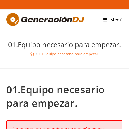
Saltar
al
contenido
Menú
01.Equipo necesario para empezar.
>
01.Equipo necesario para empezar.
01.Equipo necesario
para empezar.
No puedes ver este módulo ya que aún no has