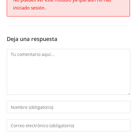
iniciado sesión.
Deja una respuesta
Comment
Enter
your
name
Enter
or
your
username