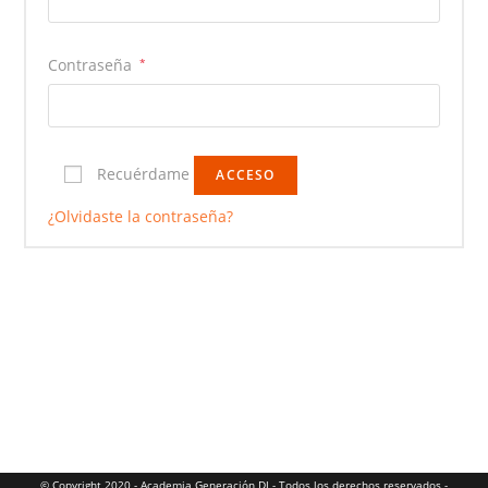
Obligatorio
Contraseña
*
Recuérdame
ACCESO
¿Olvidaste la contraseña?
© Copyright 2020 - Academia Generación DJ - Todos los derechos reservados -